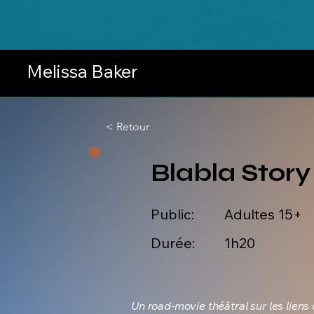
Melissa Baker
< Retour
Blabla Story
Public:
Adultes 15+
Durée:
1h20
Un road-movie théâtral sur les liens 