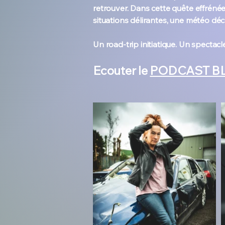
retrouver. Dans cette quête effrénée
situations délirantes, une météo dé
Un road-trip initiatique. Un spectacle 
Ecouter le
PODCAST BL