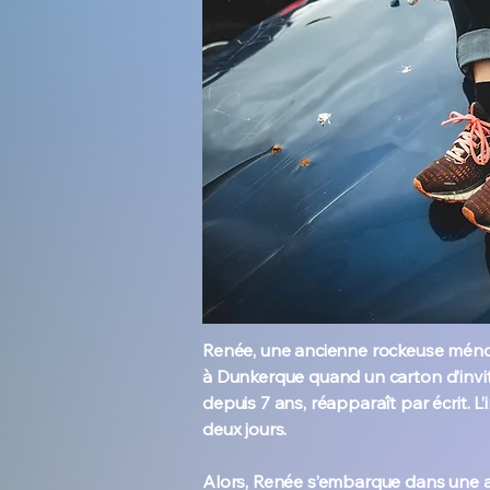
Renée, une ancienne rockeuse méno
à Dunkerque quand un carton d’invitat
depuis 7 ans, réapparaît par écrit. 
deux jours.
Alors, Renée s’embarque dans une av