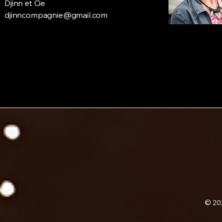
Djinn et Cie
djinncompagnie@gmail.com
© 202