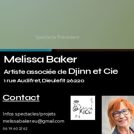
Spectacle Précédent
Melissa Baker
Djinn et Cie
Artiste associée de
1 rue Audifret, Dieulefit 26220
Contact
Infos spectacles/projets
melissabaker.eu@gmail.com
06 19 60 22 62